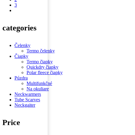
3
categories
Čelenky
Termo čelenky
Čiapky
Termo čiapky
Quickdry čiapky
Polar fleece čiapky
Púzdra
Multifunkčné
Na okuliare
Neckwarmers
Tube Scarves
Neckgaiter
Price