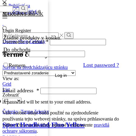
Prihlásiť sa
0
0
Košík
0,00
€
0
MY ACCOUNT
NÁKUPNÝ KOŠÍK
Login
Register
Žiadne produkty v košíku.
Username or email
*
Domov
Shop
Čelenky
Do obchodu
Password
*
Termo čelenky
Lost password ?
Remember Me
Návrat na predchádzajúcu stránku
Log in
View as:
Grid
List
Email address
*
Zobraziť
A password will be sent to your email address.
Čelenky
,
Termo čelenky
Vaše osobné údaje budú použité na zjednodušenie
používania tejto webovej stránky, na správu prihlasovania do
Sport Headband Fluo Yellow
vášho účtu a na iné účely opísané v dokumente
pravidlá
ochrany súkromia
.